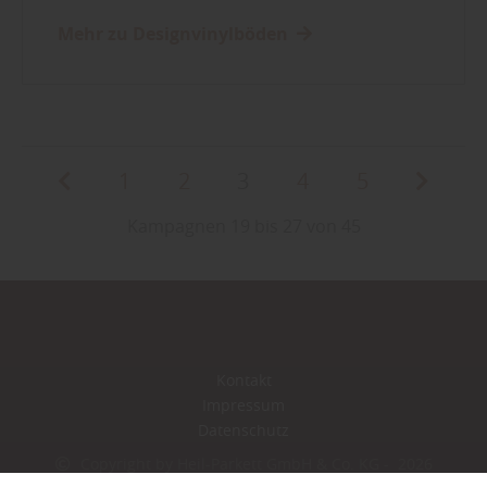
Mehr zu Designvinylböden
1
2
3
4
5
Kampagnen 19 bis 27 von 45
Kontakt
Impressum
Datenschutz
Copyright by Heil-Parkett GmbH & Co. KG - 2026