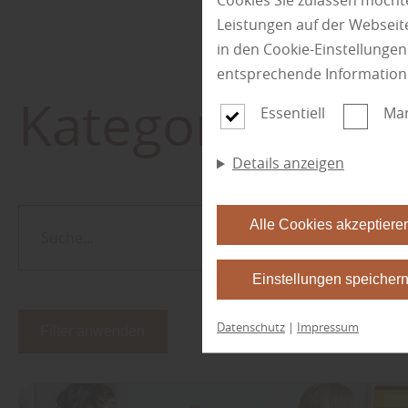
Cookies Sie zulassen möchte
Leistungen auf der Webseite
in den Cookie-Einstellunge
entsprechende Information
Kategorie:
Bod
Essentiell
Mar
Details anzeigen
Alle Cookies akzeptiere
Einstellungen speicher
Datenschutz
|
Impressum
Filter anwenden