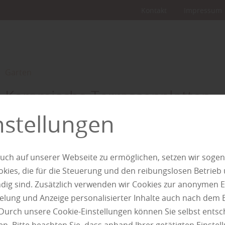
Kontakt
Impressum
Garten
Keramische Terrassenplatten – 
Material für Fuß und Auge
nstellungen
Sobald die Tage heller und wärmer werden, rückt die Terr
in den Mittelpunkt des Alltags. Sie erweitert den Wohnra
uch auf unserer Webseite zu ermöglichen, setzen wir sogen
draußen, schafft neue Blickachsen in den Garten und wird
ies, die für die Steuerung und den reibungslosen Betrieb
Entspannung, Begegnung und Genuss. Neben Möbeln und
g sind. Zusätzlich verwenden wir Cookies zur anonymen E
spielt der Bodenbelag dabei eine zentrale Rolle. Er prägt n
pielung und Anzeige personalisierter Inhalte auch nach dem
Optik, sondern auch das Gefühl, das der Außenbereich ve
Durch unsere Cookie-Einstellungen können Sie selbst entsc
mehr zu keramischen ...