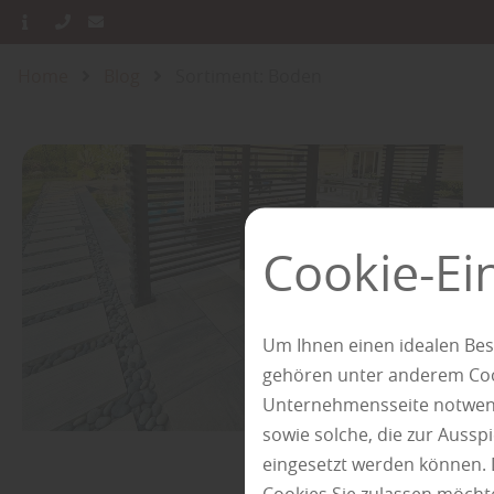
Home
Blog
Sortiment: Boden
Cookie-Ei
Um Ihnen einen idealen Bes
gehören unter anderem Cook
Unternehmensseite notwendi
sowie solche, die zur Auss
eingesetzt werden können. 