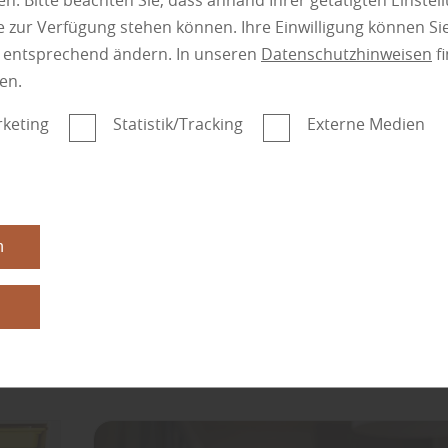
n. Bitte beachten Sie, dass anhand Ihrer getätigten Einstell
 zur Verfügung stehen können. Ihre Einwilligung können Sie
n entsprechend ändern. In unseren
Datenschutzhinweisen
fi
en.
en
keting
Statistik/Tracking
Externe Medien
n
Boden
n