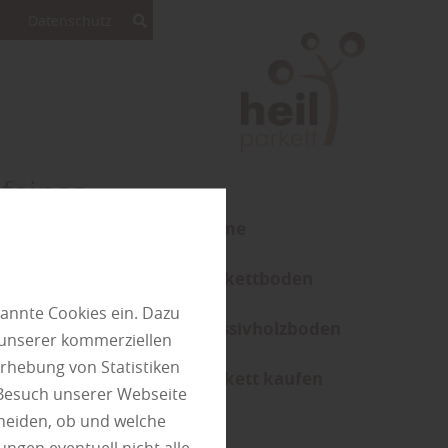
Datenschutz
feines
Home
asse wieder
Parkettboden
um nach
annte Cookies ein. Dazu
 zum Ort für
Massivholzboden
 unserer kommerziellen
 Pflanzen
rhebung von Statistiken
icht nur die
Parkett kaufen
 Besuch unserer Webseite
rmittelt –…
heiden, ob und welche