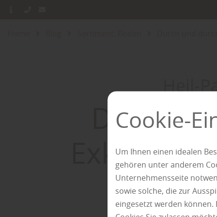
Home
Blog
Sortiment: Boden
Durch und durch
Heil-P
Durch un
Cookie-Ei
Exklusive
Um Ihnen einen idealen Bes
gehören unter anderem Cook
Unternehmensseite notwendi
sowie solche, die zur Auss
eingesetzt werden können. 