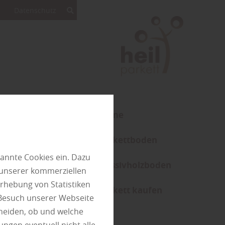
Datenschutz
Home
Parkettboden
n
annte Cookies ein. Dazu
Massivholzboden
 unserer kommerziellen
rhebung von Statistiken
Parkett kaufen
 Besuch unserer Webseite
heiden, ob und welche