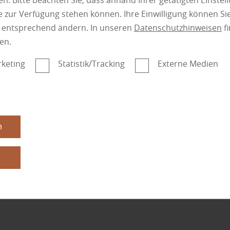
n. Bitte beachten Sie, dass anhand Ihrer getätigten Einstell
 zur Verfügung stehen können. Ihre Einwilligung können Sie
n entsprechend ändern. In unseren
Datenschutzhinweisen
fi
en.
keting
Statistik/Tracking
Externe Medien
n
n