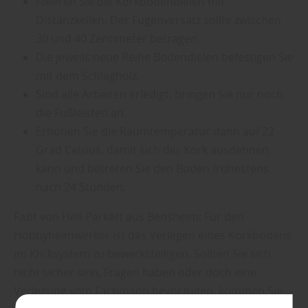
Fixieren Sie die Korkbodendielen mit
Distanzkeilen. Der Fugenversatz sollte zwischen
30 und 40 Zentimeter betragen.
Die jeweils neue Reihe Bodendielen befestigen Sie
mit dem Schlagholz.
Sind alle Arbeiten erledigt, bringen Sie nur noch
die Fußleisten an.
Erhöhen Sie die Raumtemperatur dann auf 22
Grad Celsius, damit sich der Kork ausdehnen
kann und betreten Sie den Boden frühestens
nach 24 Stunden.
Fazit von Heil-Parkett aus Bensheim: Für den
Hobbyheimwerker ist das Verlegen eines Korkbodens
im Klicksystem zu bewerkstelligen. Sollten Sie sich
nicht sicher sein, Fragen haben oder doch eine
Verlegung vom Fachmann bevorzugen, kommen Sie