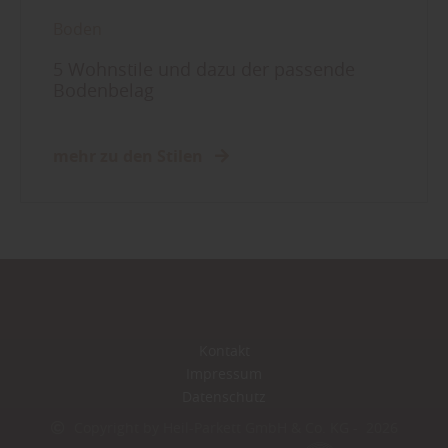
Boden
5 Wohnstile und dazu der passende
Bodenbelag
mehr zu den Stilen
Kontakt
Impressum
Datenschutz
Copyright by Heil-Parkett GmbH & Co. KG - 2026