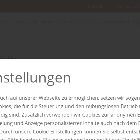
Kontakt
Impressum
Laminat-Experten - wenn es um Ihren neuen Laminatboden g
hlt:
nstellungen
die Laminat-
 wenn es um
uch auf unserer Webseite zu ermöglichen, setzen wir sogen
ies, die für die Steuerung und den reibungslosen Betrieb
g sind. Zusätzlich verwenden wir Cookies zur anonymen E
n Laminatboden
pielung und Anzeige personalisierter Inhalte auch nach dem
Durch unsere Cookie-Einstellungen können Sie selbst entsc