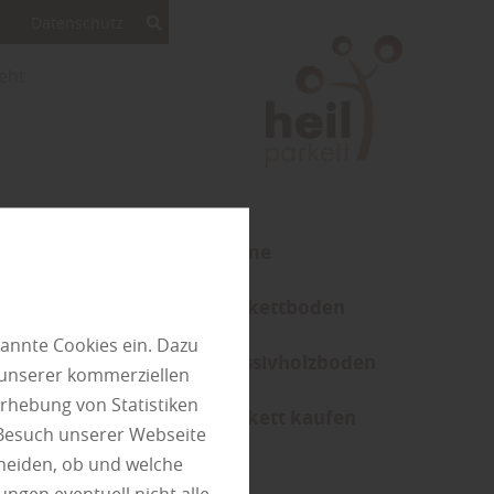
Datenschutz
eht
Home
Parkettboden
annte Cookies ein. Dazu
Massivholzboden
 unserer kommerziellen
rhebung von Statistiken
Parkett kaufen
 Besuch unserer Webseite
heiden, ob und welche