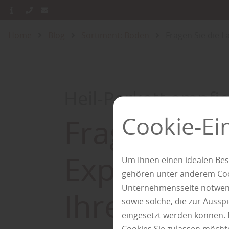
Home
Blog
Sortiment: Boden
Fragen Sie die 
Heil-Parkett empfie
Cookie-Ei
Fragen Sie 
Experten -
Um Ihnen einen idealen Bes
gehören unter anderem Cook
Unternehmensseite notwendi
Ihren neue
sowie solche, die zur Auss
eingesetzt werden können. 