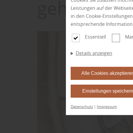
geht
Cookies Sie zulassen möchte
Leistungen auf der Webseite
in den Cookie-Einstellunge
entsprechende Information
Essentiell
Mar
Details anzeigen
Alle Cookies akzeptiere
Einstellungen speicher
Datenschutz
|
Impressum