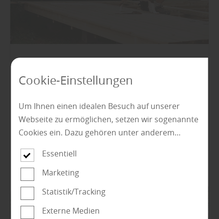
Garten
Cookie-Einstellungen
Der günstige Weg zur neuen Terrasse –
So spart man clever beim Terrassenbau
Um Ihnen einen idealen Besuch auf unserer
Webseite zu ermöglichen, setzen wir sogenannte
Mehr zu Terrassenbau
Cookies ein. Dazu gehören unter anderem
Cookies, die für die Steuerung und den
Essentiell
reibungslosen Betrieb unserer kommerziellen
Unternehmensseite notwendig sind. Zusätzlich
Marketing
verwenden wir Cookies zur anonymen Erhebung
Statistik/Tracking
von Statistiken sowie solche, die zur Ausspielung
Externe Medien
und Anzeige personalisierter Inhalte auch nach