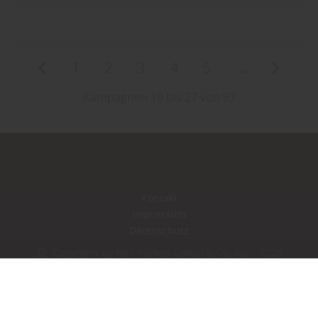
1
2
3
4
5
...
Kampagnen 19 bis 27 von 97
Kontakt
Impressum
Datenschutz
Copyright by Heil-Parkett GmbH & Co. KG - 2026
In Kooperation mit dem